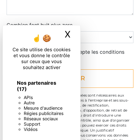
Combien font huit plus zero
X
Masquer le ban
Ce site utilise des cookies
En cochant cette case, j'accepte les conditions
et vous donne le contrôle
particulières ci-dessous **
sur ceux que vous
souhaitez activer
ENVOYER
Nos partenaires
(17)
** Les données personnelles communiquées sont nécessaires aux
APIs
fins de vous contacter. Elles sont destinées à l'entreprise et ses sous-
Autre
traitants. Vous disposez de droits d’accès, de rectification,
Mesure d'audience
d’effacement, de portabilité, de limitation, d’opposition, de retrait de
Régies publicitaires
votre consentement à tout moment et du droit d’introduire une
Réseaux sociaux
réclamation auprès d’une autorité de contrôle, ainsi que d’organiser
Support
le sort de vos données post-mortem. Vous pouvez exercer ces droits
Vidéos
par voie postale ou par courrier électronique. Un justificatif
d'identité pourra vous être demandé. Nous conservons vos données