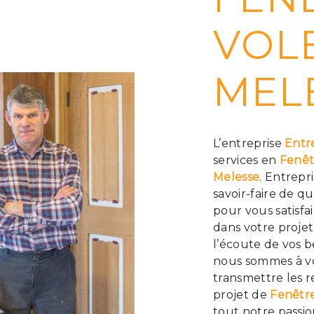
VOL
MEL
L’entreprise
Entr
services en
Fenêt
Melesse
. Entrepr
savoir-faire de q
pour vous satisf
dans votre proje
l’écoute de vos b
nous sommes à vo
transmettre les 
projet de
Fenêtre
tout notre passio